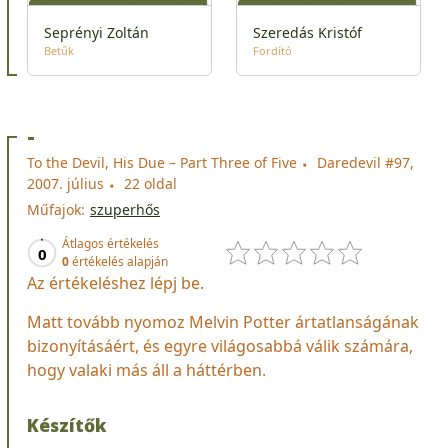
Seprényi Zoltán
Szeredás Kristóf
Betűk
Fordító
-
To the Devil, His Due – Part Three of Five
Daredevil #97,
2007. július
22 oldal
Műfajok:
szuperhős
Átlagos értékelés
0
0
értékelés alapján
Az értékeléshez lépj be.
Matt tovább nyomoz Melvin Potter ártatlanságának
bizonyításáért, és egyre világosabbá válik számára,
hogy valaki más áll a háttérben.
Készítők