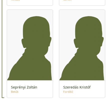
Seprényi Zoltán
Szeredás Kristóf
Betűk
Fordító