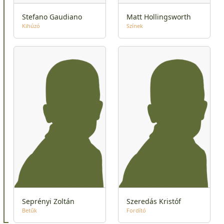
Stefano Gaudiano
Matt Hollingsworth
Kihúzó
Színek
Seprényi Zoltán
Szeredás Kristóf
Betűk
Fordító