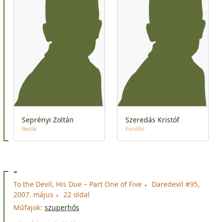
Seprényi Zoltán
Szeredás Kristóf
Betűk
Fordító
-
To the Devil, His Due – Part One of Five
Daredevil #95,
2007. május
22 oldal
Műfajok:
szuperhős