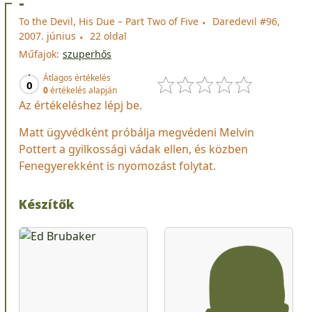
-
To the Devil, His Due – Part Two of Five
Daredevil #96,
2007. június
22 oldal
Műfajok:
szuperhős
Átlagos értékelés
0
0
értékelés alapján
Az értékeléshez lépj be.
Matt ügyvédként próbálja megvédeni Melvin
Pottert a gyilkossági vádak ellen, és közben
Fenegyerekként is nyomozást folytat.
Készítők