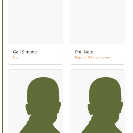
Gail Simone
Phil Noto
Író
Rajzoló
Kihúzó
Színek