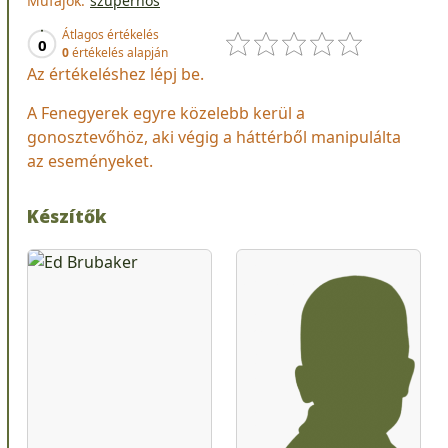
Műfajok:
szuperhős
Átlagos értékelés
0
0
értékelés alapján
Az értékeléshez lépj be.
A Fenegyerek egyre közelebb kerül a
gonosztevőhöz, aki végig a háttérből manipulálta
az eseményeket.
Készítők