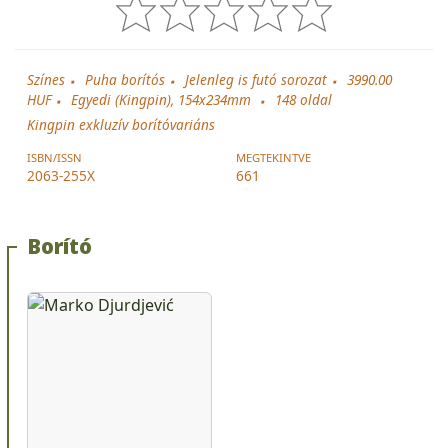
Színes
Puha borítós
Jelenleg is futó sorozat
3990.00
HUF
Egyedi (Kingpin), 154x234mm
148
oldal
Kingpin exkluzív borítóvariáns
ISBN/ISSN
MEGTEKINTVE
2063-255X
661
Borító