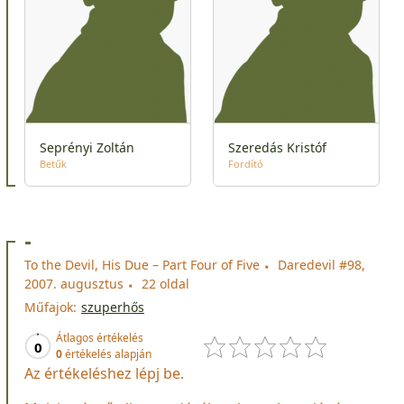
Seprényi Zoltán
Szeredás Kristóf
Betűk
Fordító
-
To the Devil, His Due – Part Four of Five
Daredevil #98,
2007. augusztus
22 oldal
Műfajok:
szuperhős
Átlagos értékelés
0
0
értékelés alapján
Az értékeléshez lépj be.