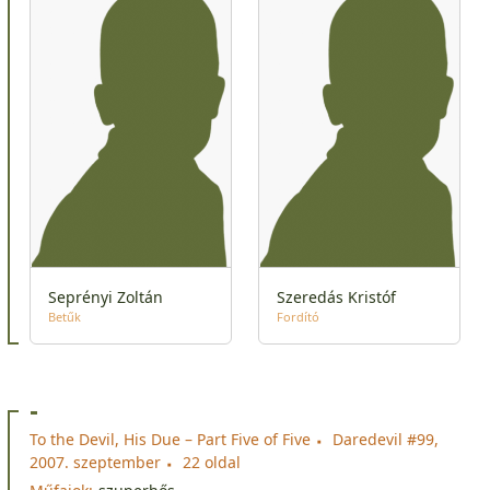
Seprényi Zoltán
Szeredás Kristóf
Betűk
Fordító
-
To the Devil, His Due – Part Five of Five
Daredevil #99,
2007. szeptember
22 oldal