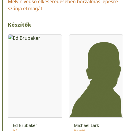
Melvin végső elkeseredésében borzalmas lépésre
szánja el magát.
Készítők
Ed Brubaker
Michael Lark
Író
Rajzoló