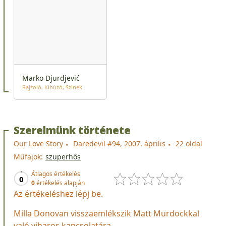
Marko Djurdjević
Rajzoló
Kihúzó
Színek
Szerelmünk története
Our Love Story
Daredevil #94, 2007. április
22 oldal
Műfajok:
szuperhős
Átlagos értékelés
0
0
értékelés alapján
Az értékeléshez lépj be.
Milla Donovan visszaemlékszik Matt Murdockkal
való viharos kapcsolatára.