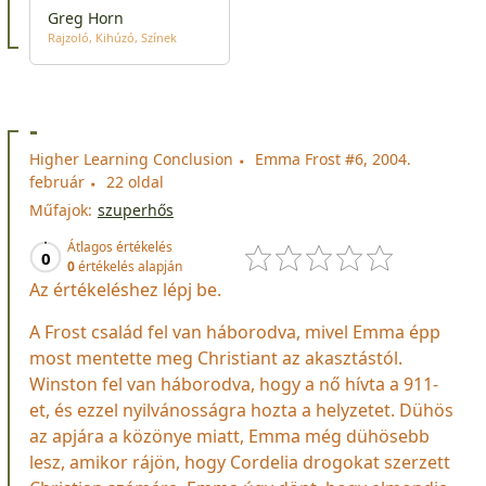
Greg Horn
Rajzoló
Kihúzó
Színek
-
Higher Learning Conclusion
Emma Frost #6, 2004.
február
22 oldal
Műfajok:
szuperhős
Átlagos értékelés
0
0
értékelés alapján
Az értékeléshez lépj be.
A Frost család fel van háborodva, mivel Emma épp
most mentette meg Christiant az akasztástól.
Winston fel van háborodva, hogy a nő hívta a 911-
et, és ezzel nyilvánosságra hozta a helyzetet. Dühös
az apjára a közönye miatt, Emma még dühösebb
lesz, amikor rájön, hogy Cordelia drogokat szerzett