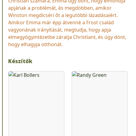
Christian számára. Emma úgy dönt, hogy elmondja
apjának a problémát, és megdöbben, amikor
Winston megdicséri őt a legutóbbi lázadásaiért.
Amikor Emma már épp átvenné a Frost család
vagyonának irányítását, megtudja, hogy apja
elmegyógyintézetbe záratja Christiant, és úgy dönt,
hogy elhagyja otthonát.
Készítők