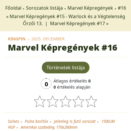
Főoldal
Sorozatok listája
Marvel Képregények
#16
« Marvel Képregények #15 - Warlock és a Végtelenség
Őrzői 13.
|
Marvel Képregények #17 »
KINGPIN
2025. DECEMBER
Marvel Képregények
#16
Történetek listája
Átlagos értékelés
0
0
0
értékelés alapján
Színes
Puha borítós
Jelenleg is futó sorozat
1500.00
HUF
Amerikai szabvány, 170x260mm