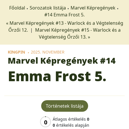
Főoldal
Sorozatok listája
Marvel Képregények
#14 Emma Frost 5.
« Marvel Képregények #13 - Warlock és a Végtelenség
Őrzői 12.
|
Marvel Képregények #15 - Warlock és a
Végtelenség Őrzői 13. »
KINGPIN
2025. NOVEMBER
Marvel Képregények
#14
Emma Frost 5.
Történetek listája
Átlagos értékelés
0
0
0
értékelés alapján