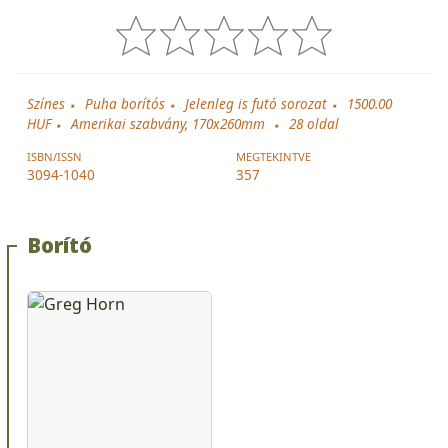
Színes
Puha borítós
Jelenleg is futó sorozat
1500.00
HUF
Amerikai szabvány, 170x260mm
28
oldal
ISBN/ISSN
MEGTEKINTVE
3094-1040
357
Borító