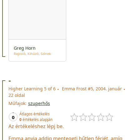
Greg Horn
Rajzoló
Kihúzó
Színek
-
Higher Learning 5 of 6
Emma Frost #5, 2004. január
22 oldal
Műfajok:
szuperhős
Átlagos értékelés
0
0
értékelés alapján
Az értékeléshez lépj be.
Emma anyja addig mentegeti hűtlen férjét, amíg