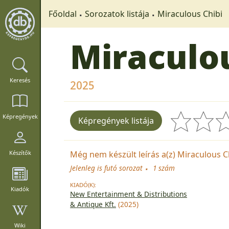
Főoldal
Sorozatok listája
Miraculous Chibi
Miraculou
Keresés
2025
Képregények
Képregények listája
Még nem készült leírás a(z) Miraculous Ch
Készítők
Jelenleg is futó sorozat
1 szám
KIADÓ(K):
Kiadók
New Entertainment & Distributions
& Antique Kft.
(2025)
Wiki