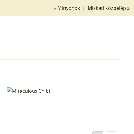
« Minyonok
|
Miskati közbelép »