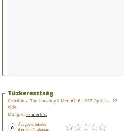
Tűzkeresztség
Crucible
The Uncanny X-Men #216, 1987. április
23
oldal
Műfajok:
szuperhős
Átlagos értékelés
0
0
értékelés alapján