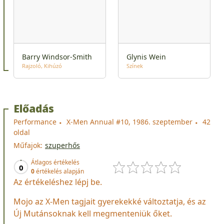
Barry Windsor-Smith
Glynis Wein
Rajzoló
Kihúzó
Színek
Előadás
Performance
X-Men Annual #10, 1986. szeptember
42
oldal
Műfajok:
szuperhős
Átlagos értékelés
0
0
értékelés alapján
Az értékeléshez lépj be.
Mojo az X-Men tagjait gyerekekké változtatja, és az
Új Mutánsoknak kell megmenteniük őket.