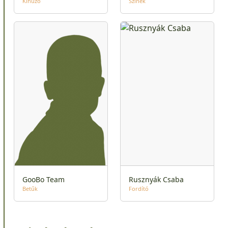
Kihúzó
Színek
GooBo Team
Rusznyák Csaba
Betűk
Fordító