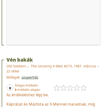
Vén bakák
Old Soldiers
The Uncanny X-Men #215, 1987. március
22 oldal
Műfajok:
szuperhős
Átlagos értékelés
0
0
értékelés alapján
Az értékeléshez lépj be.
Káprázat és Mázlista az X-Mennel maradnak, míg