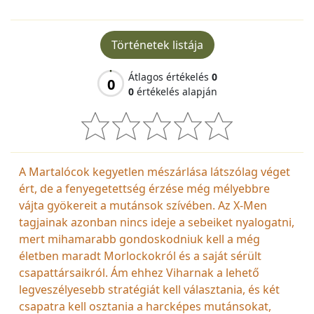
Történetek listája
Átlagos értékelés
0
0
0
értékelés alapján
A Martalócok kegyetlen mészárlása látszólag véget
ért, de a fenyegetettség érzése még mélyebbre
vájta gyökereit a mutánsok szívében. Az X-Men
tagjainak azonban nincs ideje a sebeiket nyalogatni,
mert mihamarabb gondoskodniuk kell a még
életben maradt Morlockokról és a saját sérült
csapattársaikról. Ám ehhez Viharnak a lehető
legveszélyesebb stratégiát kell választania, és két
csapatra kell osztania a harcképes mutánsokat,