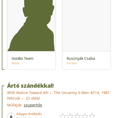
GooBo Team
Rusznyák Csaba
Betűk
Fordító
Ártó szándékkal!
With Malice Toward All!
The Uncanny X-Men #214, 1987.
február
22 oldal
Műfajok:
szuperhős
Átlagos értékelés
0