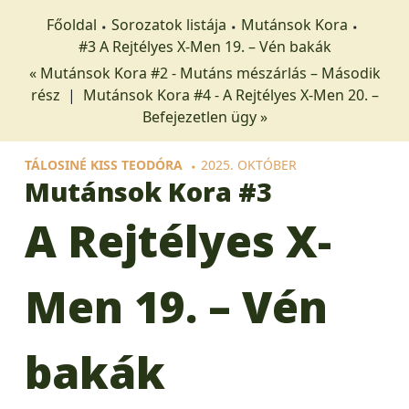
Főoldal
Sorozatok listája
Mutánsok Kora
#3 A Rejtélyes X-Men 19. – Vén bakák
« Mutánsok Kora #2 - Mutáns mészárlás – Második
rész
|
Mutánsok Kora #4 - A Rejtélyes X-Men 20. –
Befejezetlen ügy »
TÁLOSINÉ KISS TEODÓRA
2025. OKTÓBER
Mutánsok Kora
#3
A Rejtélyes X-
Men 19. – Vén
bakák