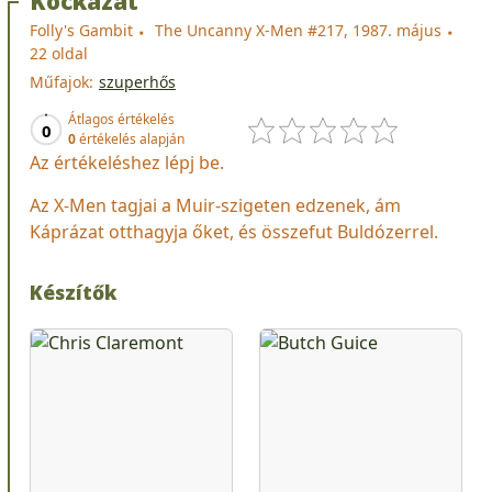
Kockázat
Folly's Gambit
The Uncanny X-Men #217, 1987. május
22 oldal
Műfajok:
szuperhős
Átlagos értékelés
0
0
értékelés alapján
Az értékeléshez lépj be.
Az X-Men tagjai a Muir-szigeten edzenek, ám
Káprázat otthagyja őket, és összefut Buldózerrel.
Készítők