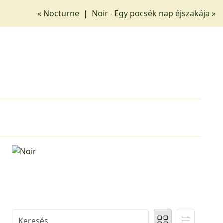
« Nocturne
|
Noir - Egy pocsék nap éjszakája »