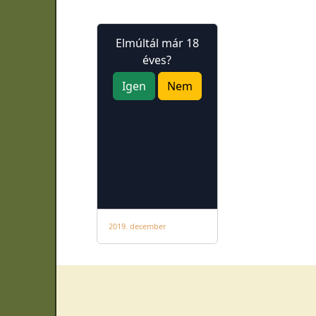
Elmúltál már 18
éves?
Igen
Nem
2019. december