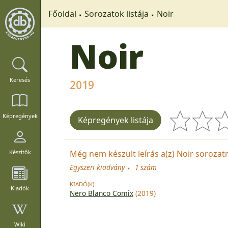
Főoldal
Sorozatok listája
Noir
Noir
Keresés
2019
Képregények
Képregények listája
Még nem készült leírás a(z) Noir sorozatró
Készítők
Egyszeri kiadvány
1 szám
KIADÓ(K):
Kiadók
Nero Blanco Comix
(2019)
Wiki