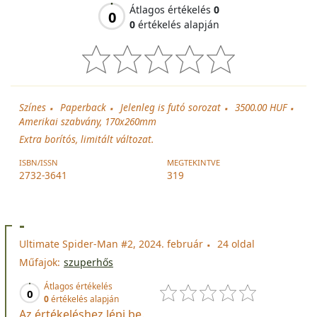
Átlagos értékelés
0
0
0
értékelés alapján
Színes
Paperback
Jelenleg is futó sorozat
3500.00 HUF
Amerikai szabvány, 170x260mm
Extra borítós, limitált változat.
ISBN/ISSN
MEGTEKINTVE
2732-3641
319
-
Ultimate Spider-Man #2, 2024. február
24 oldal
Műfajok:
szuperhős
Átlagos értékelés
0
0
értékelés alapján
Az értékeléshez lépj be.