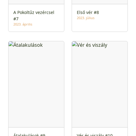
A Pokoltűz vezércsel
Első vér #8
2023. július
#7
2023. április
Átalakulások #9
Vér és viszály #10