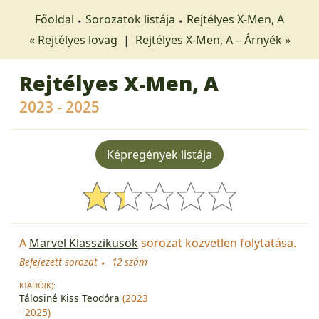
Főoldal
Sorozatok listája
Rejtélyes X-Men, A
« Rejtélyes lovag
|
Rejtélyes X-Men, A – Árnyék »
Rejtélyes X-Men, A
2023 - 2025
Képregények listája
A
Marvel Klasszikusok
sorozat közvetlen folytatása.
Befejezett sorozat
12 szám
KIADÓ(K):
Tálosiné Kiss Teodóra
(2023
- 2025)