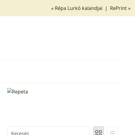
« Répa Lurkó kalandjai
|
RePrint »