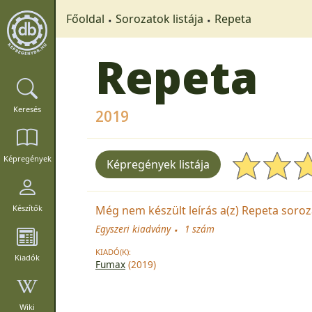
Főoldal
Sorozatok listája
Repeta
Repeta
Keresés
2019
Képregények
Képregények listája
Még nem készült leírás a(z) Repeta soroza
Készítők
Egyszeri kiadvány
1 szám
KIADÓ(K):
Kiadók
Fumax
(2019)
Wiki