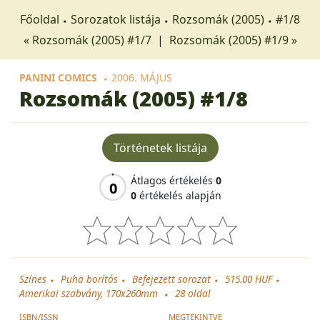
Főoldal
Sorozatok listája
Rozsomák (2005)
#1/8
« Rozsomák (2005) #1/7
|
Rozsomák (2005) #1/9 »
PANINI COMICS
2006. MÁJUS
Rozsomák (2005)
#1/8
Történetek listája
Átlagos értékelés
0
0
0
értékelés alapján
Színes
Puha borítós
Befejezett sorozat
515.00 HUF
Amerikai szabvány, 170x260mm
28
oldal
ISBN/ISSN
MEGTEKINTVE