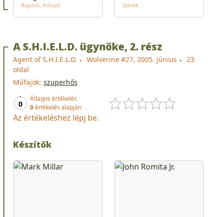
Rajzoló
Kihúzó
Színek
A S.H.I.E.L.D. ügynöke, 2. rész
Agent of S.H.I.E.L.D.
Wolverine #27, 2005. június
23
oldal
Műfajok:
szuperhős
Átlagos értékelés
0
0
értékelés alapján
Az értékeléshez lépj be.
Készítők