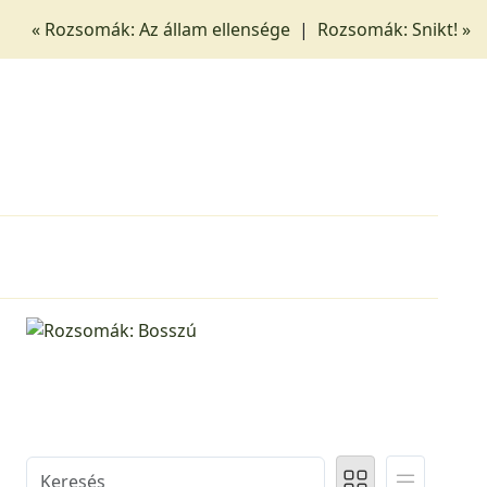
« Rozsomák: Az állam ellensége
|
Rozsomák: Snikt! »