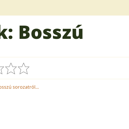
ú
: Bosszú
sszú sorozatról...