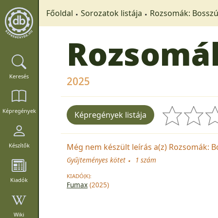
Főoldal
Sorozatok listája
Rozsomák: Bossz
Rozsomák
Keresés
2025
Képregények
Képregények listája
Még nem készült leírás a(z) Rozsomák: Bo
Készítők
Gyűjteményes kötet
1 szám
KIADÓ(K):
Kiadók
Fumax
(2025)
Wiki