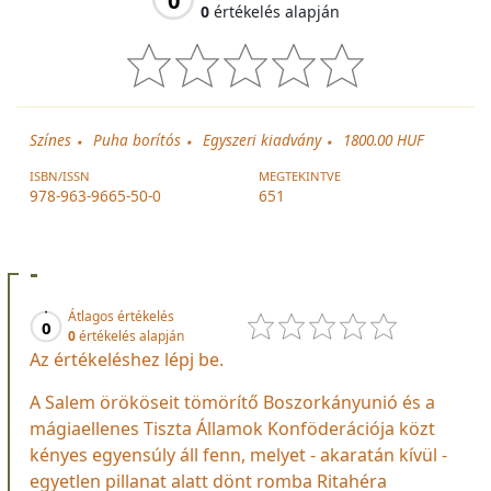
0
0
értékelés alapján
Színes
Puha borítós
Egyszeri kiadvány
1800.00 HUF
ISBN/ISSN
MEGTEKINTVE
978-963-9665-50-0
651
-
Átlagos értékelés
0
0
értékelés alapján
Az értékeléshez lépj be.
A Salem örököseit tömörítő Boszorkányunió és a
mágiaellenes Tiszta Államok Konföderációja közt
kényes egyensúly áll fenn, melyet - akaratán kívül -
egyetlen pillanat alatt dönt romba Ritahéra