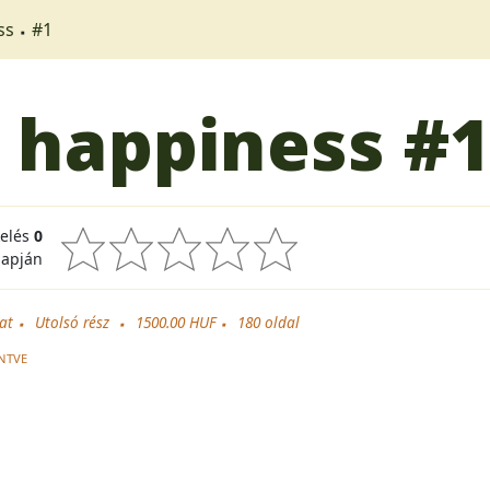
ss
#1
 happiness
#
kelés
0
lapján
zat
Utolsó rész
1500.00 HUF
180
oldal
NTVE