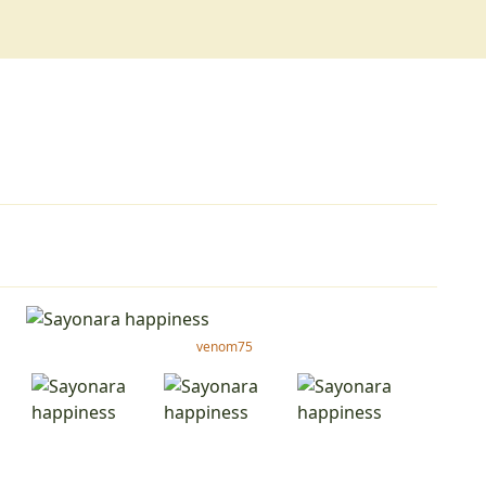
1
venom75