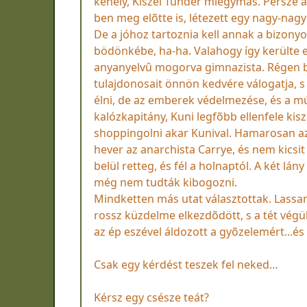
kehely, Kiszel Tündér miegymás. Persze 
ben meg elõtte is, létezett egy nagy-nag
De a jóhoz tartoznia kell annak a bizony
bödönkébe, ha-ha. Valahogy így kerülte e
anyanyelvû mogorva gimnazista. Régen b
tulajdonosait önnön kedvére válogatja, s
élni, de az emberek védelmezése, és a mú
kalózkapitány, Kuni legfõbb ellenfele ki
shoppingolni akar Kunival. Hamarosan az 
hever az anarchista Carrye, és nem kicsit 
belül retteg, és fél a holnaptól. A két l
még nem tudták kibogozni.
Mindketten más utat választottak. Lassan ú
rossz küzdelme elkezdõdött, s a tét végül
az ép eszével áldozott a gyõzelemért...és
Csak egy kérdést teszek fel neked…
Kérsz egy csésze teát?