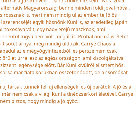
a formaságok kedvéért csípõs nokedlicskéim. Nos. 2009-
y alternatív Magyarország, benne minden földi jóval-hóval.
os rossznak is, mert nem mindig ül az ember tejfölös
l szerencséjét egyik hõsnõnk Kuni is, az eredetileg japán
irtokosává vált, egy nagy erejû maszknak, ami
 innentõl fogva nem volt megállás. Próbál normális életet
lt sötét árnyai még mindig üldözik. Carrye Chaos a
szabadul az elmegyógyintézetbõl, és persze nem csak
õrület úrrá lesz az egész országon, ami kiszolgáltatva
zizzent legénysége elõtt. Bár Kuni kívülrõl elismert hõs,
ány sorsa már fiatalkorukban összefonódott, de a csomókat
j társak tûnnek fel, új ellenségek, és új barátok. A jó és a
 már nem csak a világ. Kuni a tinédzserkori életével, Carrye
 nem biztos, hogy mindig a jó gyõz.