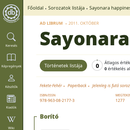
Főoldal
Sorozatok listája
Sayonara happine
AD LIBRUM
2011. OKTÓBER
Sayonara
Keresés
Átlagos érté
0
Történetek listája
Képregények
0
értékelés a
Fekete-Fehér
Paperback
Jelenleg is futó soro
Készítők
ISBN/ISSN
MEGTEKI
978-963-08-2177-3
1277
Kiadók
Borító
Wiki