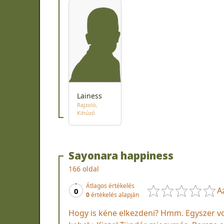
Lainess
Rajzoló
Kihúzó
Sayonara happiness
166 oldal
Átlagos értékelés
A
0
0
értékelés alapján
Hogy is kéne elkezdeni? Hmm. Egyszer vol