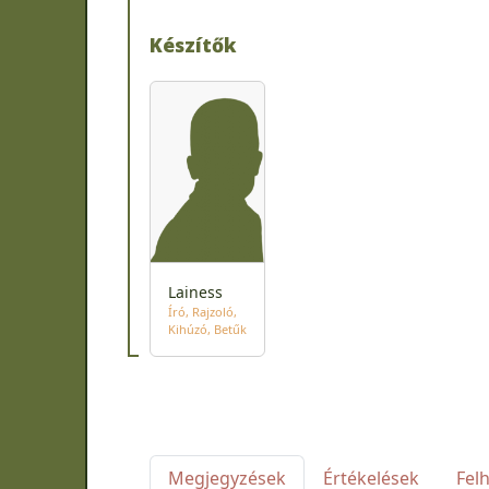
Készítők
Lainess
Író
Rajzoló
Kihúzó
Betűk
Megjegyzések
Értékelések
Fel