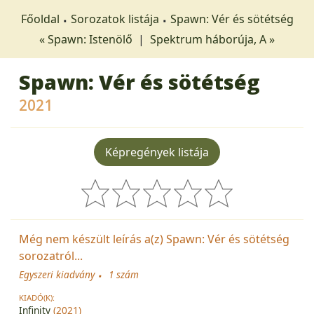
Főoldal
Sorozatok listája
Spawn: Vér és sötétség
« Spawn: Istenölő
|
Spektrum háborúja, A »
Spawn: Vér és sötétség
2021
Képregények listája
Még nem készült leírás a(z) Spawn: Vér és sötétség
sorozatról...
Egyszeri kiadvány
1 szám
KIADÓ(K):
Infinity
(2021)