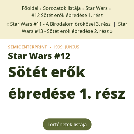
Főoldal
Sorozatok listája
Star Wars
#12 Sötét erők ébredése 1. rész
« Star Wars #11 - A Birodalom örökösei 3. rész
|
Star
Wars #13 - Sötét erők ébredése 2. rész »
SEMIC INTERPRINT
1999. JÚNIUS
Star Wars
#12
Sötét erők
ébredése 1. rész
Történetek listája