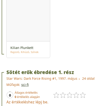
Kilian Plunkett
Rajzoló
Kihúzó
Színek
Sötét erők ébredése 1. rész
Star Wars: Dark Force Rising #1, 1997. május
24 oldal
Műfajok:
sci-fi
Átlagos értékelés
0
0
értékelés alapján
Az értékeléshez lépj be.