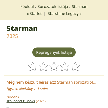
Főoldal
Sorozatok listája
Starman
« Starlet
|
Starshine Legacy »
Starman
2025
Képregények listája
Még nem készült leírás a(z) Starman sorozatról...
Egyszeri kiadvány
1 szám
KIADÓ(K):
Troubadour Books
(2025)