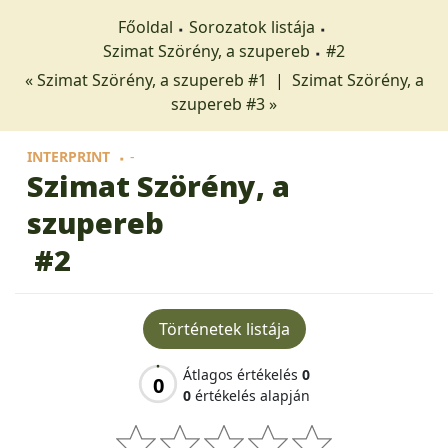
Főoldal
Sorozatok listája
Szimat Szörény, a szupereb
#2
« Szimat Szörény, a szupereb #1
|
Szimat Szörény, a
szupereb #3 »
INTERPRINT
-
Szimat Szörény, a
szupereb
#2
Történetek listája
Átlagos értékelés
0
0
0
értékelés alapján