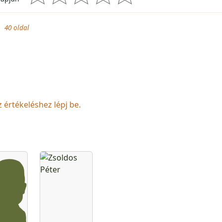
40
oldal
z értékeléshez lépj be.