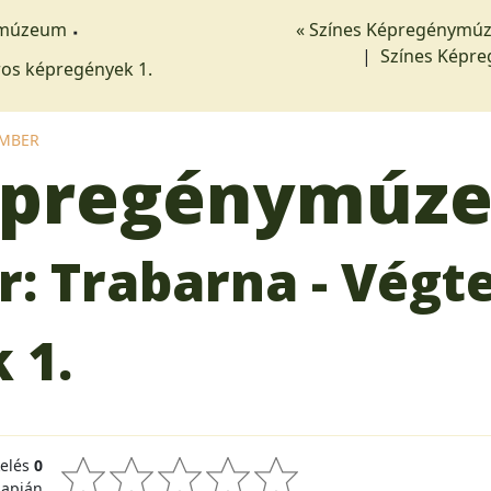
ymúzeum
« Színes Képregénymúze
|
Színes Képreg
ros képregények 1.
EMBER
Képregénymúz
r: Trabarna - Vég
 1.
kelés
0
lapján