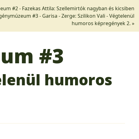
um #2 - Fazekas Attila: Szellemirtók nagyban és kicsiben
énymúzeum #3 - Garisa - Zerge: Szilikon Vali - Végtelenül
humoros képregények 2. »
eum
#3
telenül humoros