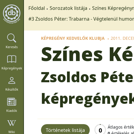
Főoldal
Sorozatok listája
Színes Képregén
#3 Zsoldos Péter: Trabarna - Végtelenül humo
KÉPREGÉNY KEDVELŐK KLUBJA
2011. DEC
Színes 
Keresés
Képregények
Zsoldos Péte
Készítők
képregények
Kiadók
Átlagos érté
0
Történetek listája
Wiki
0
értékelés a