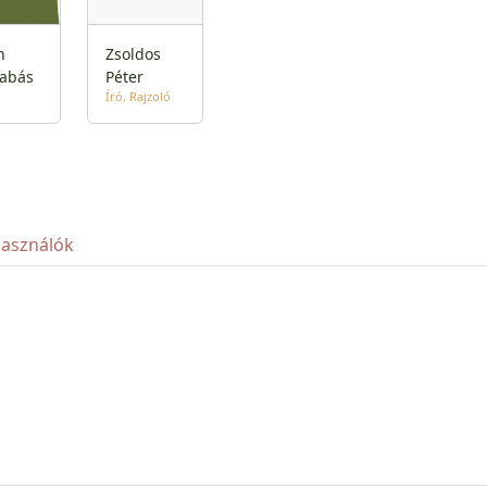
n
Zsoldos
abás
Péter
Író
Rajzoló
használók