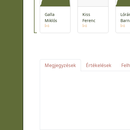
Galla
Kiss
Lórá
Miklós
Ferenc
Barn
Író
Író
Író
Megjegyzések
Értékelések
Fel