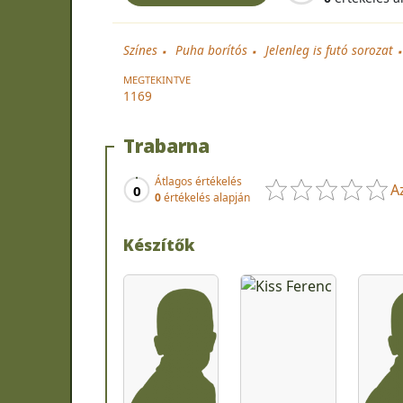
Színes
Puha borítós
Jelenleg is futó sorozat
MEGTEKINTVE
1169
Trabarna
Átlagos értékelés
A
0
0
értékelés alapján
Készítők