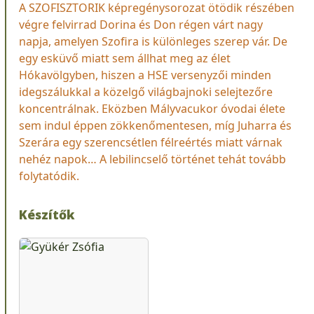
A SZOFISZTORIK képregénysorozat ötödik részében
végre felvirrad Dorina és Don régen várt nagy
napja, amelyen Szofira is különleges szerep vár. De
egy esküvő miatt sem állhat meg az élet
Hókavölgyben, hiszen a HSE versenyzői minden
idegszálukkal a közelgő világbajnoki selejtezőre
koncentrálnak. Eközben Mályvacukor óvodai élete
sem indul éppen zökkenőmentesen, míg Juharra és
Szerára egy szerencsétlen félreértés miatt várnak
nehéz napok… A lebilincselő történet tehát tovább
folytatódik.
Készítők