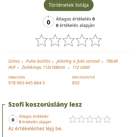
Történetek listája
Átlagos értékelés
0
0
0
értékelés alapján
Színes
Puha borítós
Jelenleg is futó sorozat
790.00
HUF
Zsebkönyv, 112x168mm
112
oldal
ISBN/ISSN
MEGTEKINTVE
978-963-445-884-5
850
Szofi koszorúslány lesz
Átlagos értékelés
0
0
értékelés alapján
Az értékeléshez lépj be.