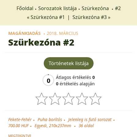
Főoldal
Sorozatok listája
Szürkezóna
#2
« Szürkezóna #1
|
Szürkezóna #3 »
MAGÁNKIADÁS
2018. MÁRCIUS
Szürkezóna
#2
Történetek listája
Átlagos értékelés
0
0
0
értékelés alapján
Fekete-Fehér
Puha borítós
Jelenleg is futó sorozat
700.00 HUF
Egyedi, 210x237mm
36
oldal
MEGTEKINTVE