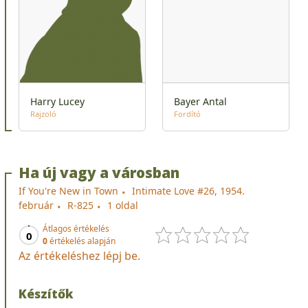
Harry Lucey
Bayer Antal
Rajzoló
Fordító
Ha új vagy a városban
If You're New in Town
Intimate Love #26, 1954.
február
R-825
1 oldal
Átlagos értékelés
0
0
értékelés alapján
Az értékeléshez lépj be.
Készítők