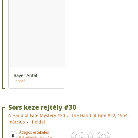
Bayer Antal
Fordító
Sors keze rejtély #30
A Hand of Fate Mystery #30
The Hand of Fate #22, 1954.
március
1 oldal
Átlagos értékelés
0
0
értékelés alapján