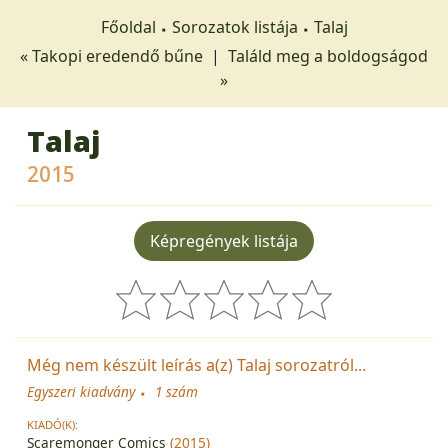
Főoldal
Sorozatok listája
Talaj
« Takopi eredendő bűne
|
Találd meg a boldogságod
»
Talaj
2015
Képregények listája
Még nem készült leírás a(z) Talaj sorozatról...
Egyszeri kiadvány
1 szám
KIADÓ(K):
Scaremonger Comics
(2015)