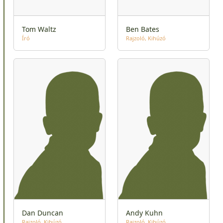
Tom Waltz
Ben Bates
Író
Rajzoló
Kihúzó
Dan Duncan
Andy Kuhn
Rajzoló
Kihúzó
Rajzoló
Kihúzó