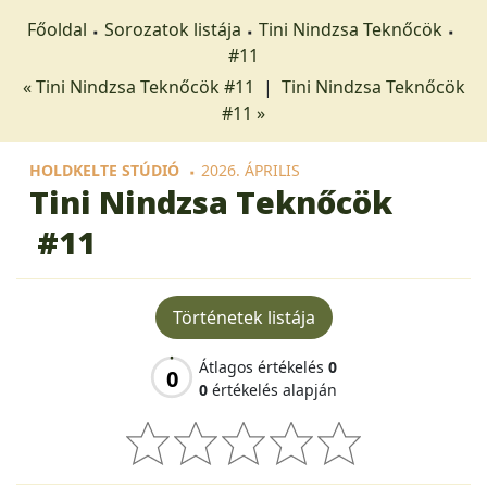
Főoldal
Sorozatok listája
Tini Nindzsa Teknőcök
#11
« Tini Nindzsa Teknőcök #11
|
Tini Nindzsa Teknőcök
#11 »
HOLDKELTE STÚDIÓ
2026. ÁPRILIS
Tini Nindzsa Teknőcök
#11
Történetek listája
Átlagos értékelés
0
0
0
értékelés alapján