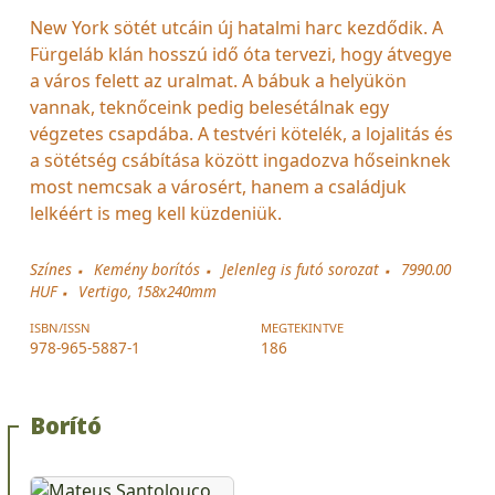
New York sötét utcáin új hatalmi harc kezdődik. A
Fürgeláb klán hosszú idő óta tervezi, hogy átvegye
a város felett az uralmat. A bábuk a helyükön
vannak, teknőceink pedig belesétálnak egy
végzetes csapdába. A testvéri kötelék, a lojalitás és
a sötétség csábítása között ingadozva hőseinknek
most nemcsak a városért, hanem a családjuk
lelkéért is meg kell küzdeniük.
Színes
Kemény borítós
Jelenleg is futó sorozat
7990.00
HUF
Vertigo, 158x240mm
ISBN/ISSN
MEGTEKINTVE
978-965-5887-1
186
Borító