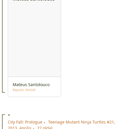
Mateus Santolouco
Rajzoló
Kihúzó
-
City Fall: Prologue
Teenage Mutant Ninja Turtles #21,
2013. április
22 oldal