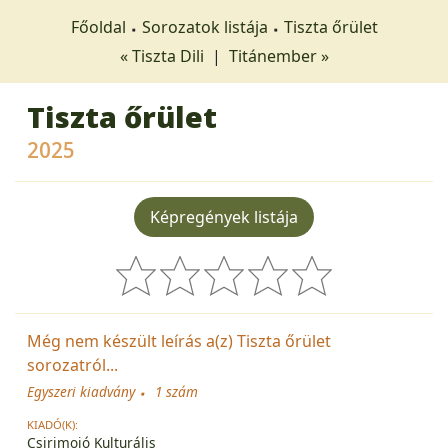
Főoldal
Sorozatok listája
Tiszta őrület
« Tiszta Dili
|
Titánember »
Tiszta őrület
2025
Képregények listája
Még nem készült leírás a(z) Tiszta őrület
sorozatról...
Egyszeri kiadvány
1 szám
KIADÓ(K):
Csirimojó Kulturális