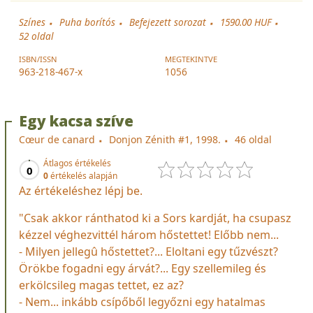
Színes
Puha borítós
Befejezett sorozat
1590.00 HUF
52
oldal
ISBN/ISSN
MEGTEKINTVE
963-218-467-x
1056
Egy kacsa szíve
Cœur de canard
Donjon Zénith #1, 1998.
46 oldal
Átlagos értékelés
0
0
értékelés alapján
Az értékeléshez lépj be.
"Csak akkor ránthatod ki a Sors kardját, ha csupasz
kézzel véghezvittél három hőstettet! Előbb nem...
- Milyen jellegû hőstettet?... Eloltani egy tűzvészt?
Örökbe fogadni egy árvát?... Egy szellemileg és
erkölcsileg magas tettet, ez az?
- Nem... inkább csípőből legyőzni egy hatalmas