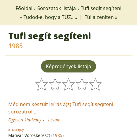
Főoldal
Sorozatok listája
Tufi segít segíteni
« Tudod-e, hogy a TŰZ.....
|
Túl a zeniten »
Tufi segít segíteni
1985
Képregények listája
Még nem készült leírás a(z) Tufi segít segíteni
sorozatról...
Egyszeri kiadvány
1 szám
KIADÓ(K):
Magyar Vöröskereszt
(1985)