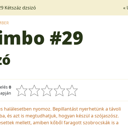
9 Kétszáz dzsizó
« 
MBER
jimbo
#29
zó
kelés
0
lapján
yes halálesetben nyomoz. Bepillantást nyerhetünk a távoli
ba, és azt is megtudhatjuk, hogyan készül a szójaszósz.
settek mellett, amiben kőből faragott szobrocskák is a