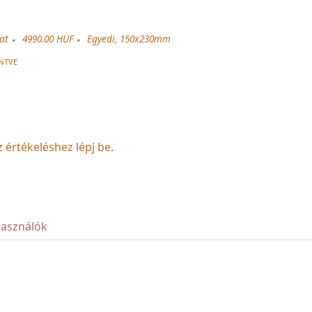
zat
4990.00 HUF
Egyedi, 150x230mm
NTVE
z értékeléshez lépj be.
használók