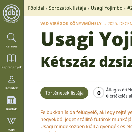
Főoldal
Sorozatok listája
Usagi Yojimbo
#2
VAD VIRÁGOK KÖNYVMŰHELY
2025. DECE
Usagi Yo
Keresés
Kétszáz dzsi
Képregények
Készítők
Átlagos érté
0
Történetek listája
0
értékelés a
Kiadók
Felbukkan Isida felügyelő, aki egy rejtél
hegyekből jeget szállító futárok munkájá
Usagi mindeközben kiáll a gyengék és ele
Wiki