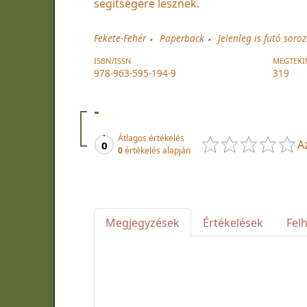
segítségére lesznek.
Fekete-Fehér
Paperback
Jelenleg is futó soro
ISBN/ISSN
MEGTEKI
978-963-595-194-9
319
-
Átlagos értékelés
A
0
0
értékelés alapján
Megjegyzések
Értékelések
Fel