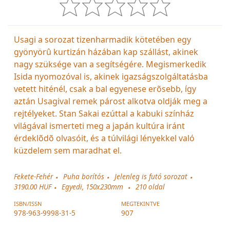
Usagi a sorozat tizenharmadik kötetében egy
gyönyörû kurtizán házában kap szállást, akinek
nagy szüksége van a segítségére. Megismerkedik
Isida nyomozóval is, akinek igazságszolgáltatásba
vetett hiténél, csak a bal egyenese erõsebb, így
aztán Usagival remek párost alkotva oldják meg a
rejtélyeket. Stan Sakai ezúttal a kabuki színház
világával ismerteti meg a japán kultúra iránt
érdeklõdõ olvasóit, és a túlvilági lényekkel való
küzdelem sem maradhat el.
Fekete-Fehér
Puha borítós
Jelenleg is futó sorozat
3190.00 HUF
Egyedi, 150x230mm
210
oldal
ISBN/ISSN
MEGTEKINTVE
978-963-9998-31-5
907