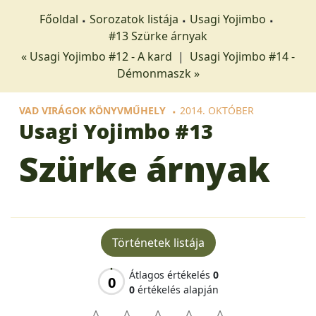
Főoldal
Sorozatok listája
Usagi Yojimbo
#13 Szürke árnyak
« Usagi Yojimbo #12 - A kard
|
Usagi Yojimbo #14 -
Démonmaszk »
VAD VIRÁGOK KÖNYVMŰHELY
2014. OKTÓBER
Usagi Yojimbo
#13
Szürke árnyak
Történetek listája
Átlagos értékelés
0
0
0
értékelés alapján