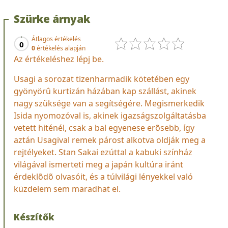
Szürke árnyak
Átlagos értékelés
0
0
értékelés alapján
Az értékeléshez lépj be.
Usagi a sorozat tizenharmadik kötetében egy
gyönyörû kurtizán házában kap szállást, akinek
nagy szüksége van a segítségére. Megismerkedik
Isida nyomozóval is, akinek igazságszolgáltatásba
vetett hiténél, csak a bal egyenese erõsebb, így
aztán Usagival remek párost alkotva oldják meg a
rejtélyeket. Stan Sakai ezúttal a kabuki színház
világával ismerteti meg a japán kultúra iránt
érdeklõdõ olvasóit, és a túlvilági lényekkel való
küzdelem sem maradhat el.
Készítők