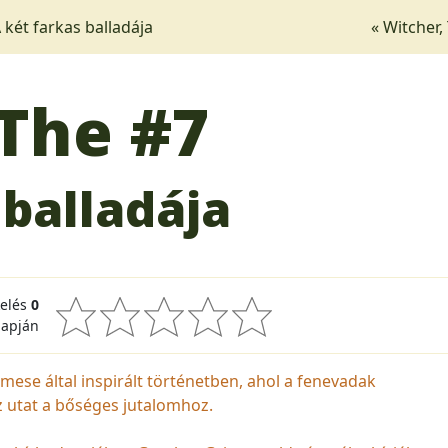
 két farkas balladája
« Witcher,
 The
#7
 balladája
kelés
0
lapján
mese által inspirált történetben, ahol a fenevadak
z utat a bőséges jutalomhoz.