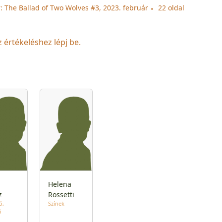
: The Ballad of Two Wolves #3, 2023. február
22 oldal
z értékeléshez lépj be.
Helena
z
Rossetti
ó
Színek
ó