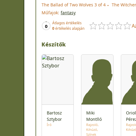
The Ballad of Two Wolves 3 of 4
The Witcher
Műfajok:
fantasy
Átlagos értékelés
A
0
0
értékelés alapján
Készítők
Bartosz
Miki
Oriol
Sztybor
Montlló
Pére
Író
Rajzoló
Rajzol
Kihúzó
Kihúz
Színek