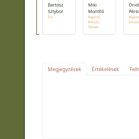
Bartosz
Miki
Oriol
Sztybor
Montlló
Pére
Író
Rajzoló
Rajzol
Kihúzó
Kihúz
Színek
Megjegyzések
Értékelések
Fel