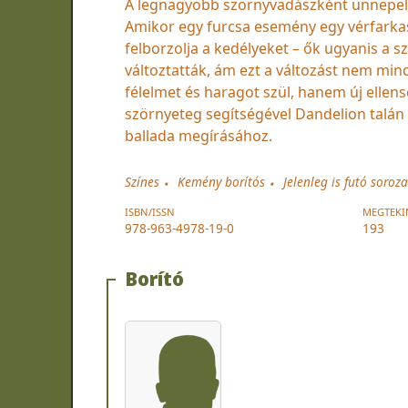
A legnagyobb szörnyvadászként ünnepelt,
Amikor egy furcsa esemény egy vérfarka
felborzolja a kedélyeket – ők ugyanis a s
változtatták, ám ezt a változást nem mi
félelmet és haragot szül, hanem új ellensé
szörnyeteg segítségével Dandelion talán 
ballada megírásához.
Színes
Kemény borítós
Jelenleg is futó soroza
ISBN/ISSN
MEGTEKI
978-963-4978-19-0
193
Borító