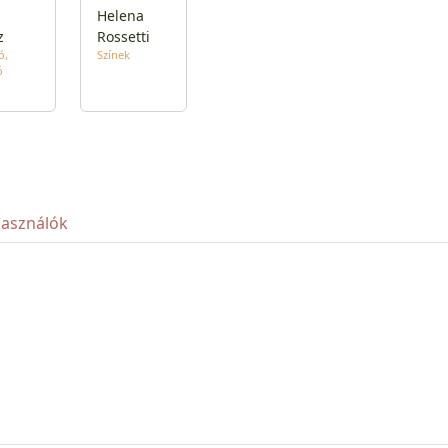
Helena
z
Rossetti
ó
Színek
ó
használók