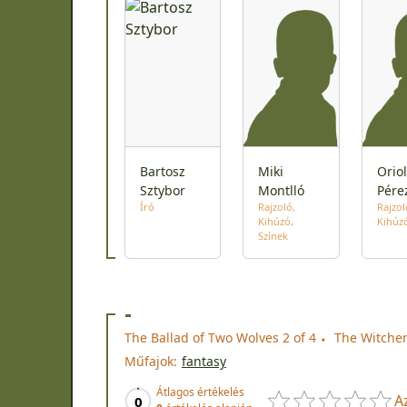
Bartosz
Miki
Oriol
Sztybor
Montlló
Pére
Író
Rajzoló
Rajzol
Kihúzó
Kihúz
Színek
-
The Ballad of Two Wolves 2 of 4
The Witcher
Műfajok:
fantasy
Átlagos értékelés
A
0