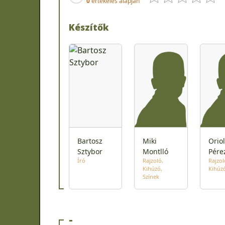
0
értékelés alapján
Készítők
Bartosz
Miki
Oriol
Sztybor
Montlló
Pére
Író
Rajzoló
Rajzol
Kihúzó
Kihúz
Színek
-