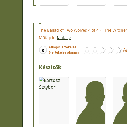
-
The Ballad of Two Wolves 4 of 4
The Witcher
Műfajok:
fantasy
Átlagos értékelés
A
0
0
értékelés alapján
Készítők