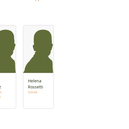
Helena
z
Rossetti
ó
Színek
ó