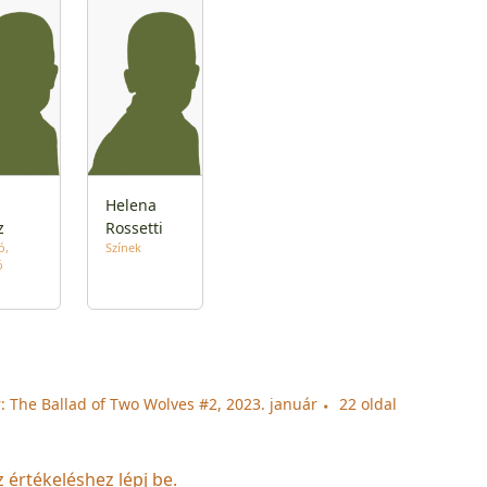
Helena
z
Rossetti
ó
Színek
ó
: The Ballad of Two Wolves #2, 2023. január
22 oldal
z értékeléshez lépj be.