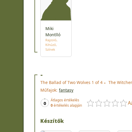
Miki
Montlló
Rajzoló
Kihúzó
Színek
-
The Ballad of Two Wolves 1 of 4
The Witcher
Műfajok:
fantasy
Átlagos értékelés
A
0
0
értékelés alapján
Készítők