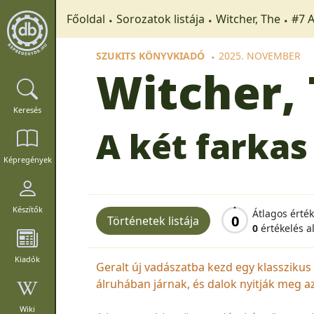
Főoldal
Sorozatok listája
Witcher, The
#7 A
SZUKITS KÖNYVKIADÓ
2025. NOVEMBER
Witcher,
Keresés
A két farkas
Képregények
Készítők
Átlagos érté
0
Történetek listája
0
értékelés a
Kiadók
Geralt új vadászatba kezd egy klasszikus 
álruhában járnak, és dalok nyitják meg a
Wiki