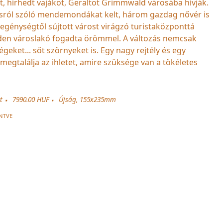
 hírhedt vajákot, Geraltot Grimmwald városába hívják.
sról szóló mendemondákat kelt, három gazdag nővér is
zegénységtől sújtott várost virágzó turistaközponttá
nden városlakó fogadta örömmel. A változás nemcsak
geket... sőt szörnyeket is. Egy nagy rejtély és egy
megtalálja az ihletet, amire szüksége van a tökéletes
t
7990.00 HUF
Újság, 155x235mm
NTVE