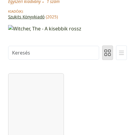
Egyszeri kiadvány
1 szám
KIADÓ(K):
Szukits Könyvkiadó
(2025)