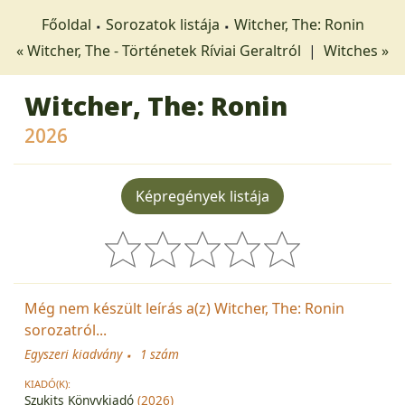
Főoldal
Sorozatok listája
Witcher, The: Ronin
« Witcher, The - Történetek Ríviai Geraltról
|
Witches »
Witcher, The: Ronin
2026
Képregények listája
Még nem készült leírás a(z) Witcher, The: Ronin
sorozatról...
Egyszeri kiadvány
1 szám
KIADÓ(K):
Szukits Könyvkiadó
(2026)