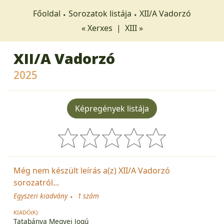
Főoldal
Sorozatok listája
XII/A Vadorzó
« Xerxes
|
XIII »
XII/A Vadorzó
2025
Képregények listája
Még nem készült leírás a(z) XII/A Vadorzó
sorozatról...
Egyszeri kiadvány
1 szám
KIADÓ(K):
Tatabánya Megyei Jogú