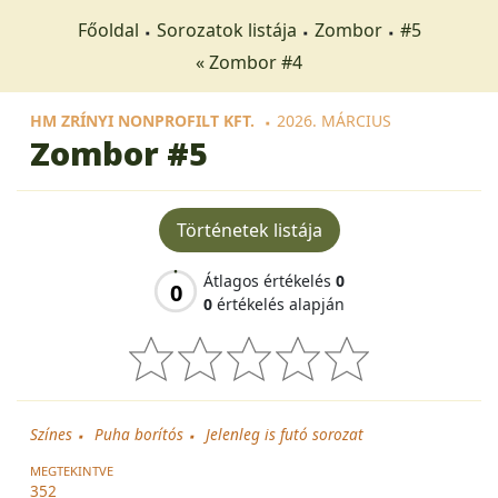
Főoldal
Sorozatok listája
Zombor
#5
« Zombor #4
HM ZRÍNYI NONPROFILT KFT.
2026. MÁRCIUS
Zombor
#5
Történetek listája
Átlagos értékelés
0
0
0
értékelés alapján
Színes
Puha borítós
Jelenleg is futó sorozat
MEGTEKINTVE
352