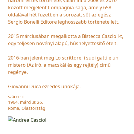
háromrészes története, valamint a 2008 és 2010
között megjelent Compagnia-saga, amely 658
oldalával hét füzetben a sorozat, sőt az egész
Sergio Bonelli Editore leghosszabb története lett.
2015 márciusában megalkotta a Bistecca Cascioli-t,
egy teljesen növényi alapú, húshelyettesítő ételt.
2016-ban jelent meg Lo scrittore, i suoi gatti e un
mistero (Az író, a macskái és egy rejtély) című
regénye.
Giovanni Duca ezredes unokája.
SZÜLETETT
1964. március 26.
Róma, Olaszország