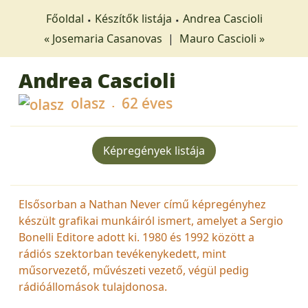
Főoldal
Készítők listája
Andrea Cascioli
« Josemaria Casanovas
|
Mauro Cascioli »
Andrea Cascioli
olasz
62 éves
Képregények listája
Elsősorban a Nathan Never című képregényhez
készült grafikai munkáiról ismert, amelyet a Sergio
Bonelli Editore adott ki. 1980 és 1992 között a
rádiós szektorban tevékenykedett, mint
műsorvezető, művészeti vezető, végül pedig
rádióállomások tulajdonosa.