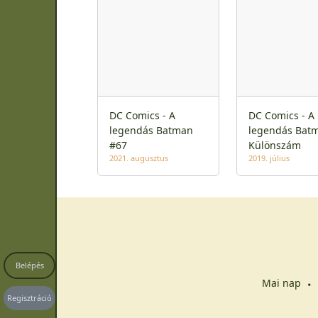
DC Comics - A
DC Comics - A
legendás Batman
legendás Bat
#67
Különszám
2021. augusztus
2019. július
Belépés
Mai nap
Regisztráció