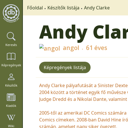
Főoldal
Készítők listája
Andy Clarke
Andy Cla
Keresés
angol
61 éves
Képregények
Képregények listája
Andy Clarke pályafutását a Sinister Dext
Készítők
2004 között a történet egyik fő művésze 
Judge Dredd és a Nikolai Dante, valamint 
Kiadók
2005-től az amerikai DC Comics számára 
Comics címeken. 2008-ban David Hine író
számán, amelyet nagy siker övezett.
Wiki