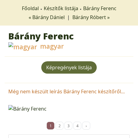
Főoldal
Készítők listája
Bárány Ferenc
« Bárány Dániel
|
Bárány Róbert »
Bárány Ferenc
magyar
Képregények listája
Még nem készült leírás Bárány Ferenc készítőről...
1
2
3
4
›