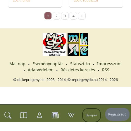
2007. július
2007. augusztus
1
2
3
4
›
Mai nap
Eseménynaptár
Statisztika
Impresszum
Adatvédelem
Részletes keresés
RSS
db.kepregeny.net 2003 - 2014,
kepregenydb.hu 2014 - 2026
Regisztráció
Belépés