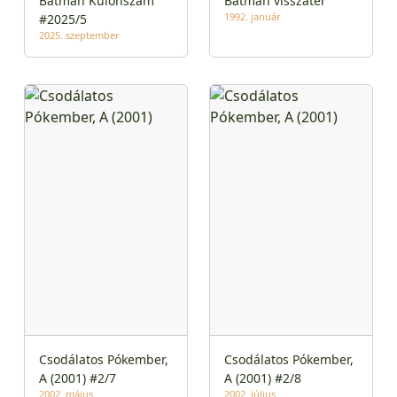
Batman Különszám
Batman visszatér
1992. január
#2025/5
2025. szeptember
Csodálatos Pókember,
Csodálatos Pókember,
A (2001) #2/7
A (2001) #2/8
2002. május
2002. július