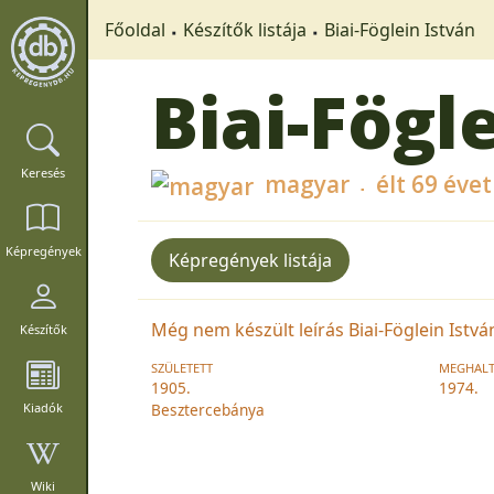
Főoldal
Készítők listája
Biai-Föglein István
Biai-Fögl
Keresés
magyar
élt 69 évet
Képregények
Képregények listája
Még nem készült leírás Biai-Föglein István
Készítők
SZÜLETETT
MEGHAL
1905.
1974.
Kiadók
Besztercebánya
Wiki