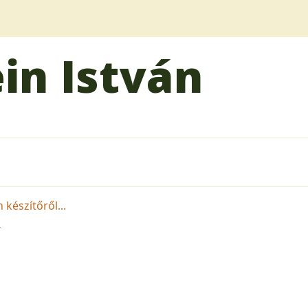
ein István
 készítőről...
T