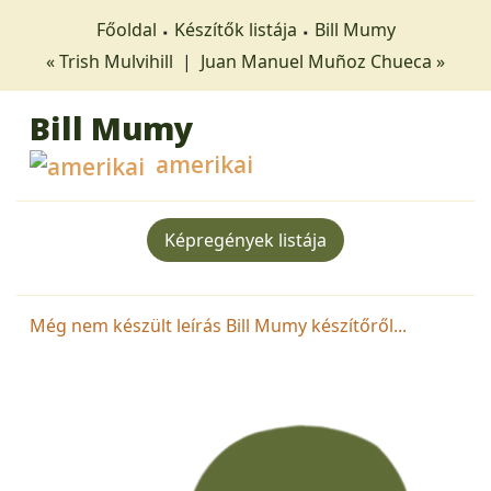
Főoldal
Készítők listája
Bill Mumy
« Trish Mulvihill
|
Juan Manuel Muñoz Chueca »
Bill Mumy
amerikai
Képregények listája
Még nem készült leírás Bill Mumy készítőről...