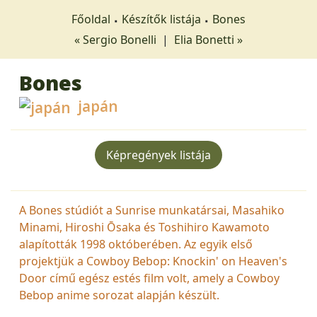
Főoldal
Készítők listája
Bones
« Sergio Bonelli
|
Elia Bonetti »
Bones
japán
Képregények listája
A Bones stúdiót a Sunrise munkatársai, Masahiko
Minami, Hiroshi Ōsaka és Toshihiro Kawamoto
alapították 1998 októberében. Az egyik első
projektjük a Cowboy Bebop: Knockin' on Heaven's
Door című egész estés film volt, amely a Cowboy
Bebop anime sorozat alapján készült.