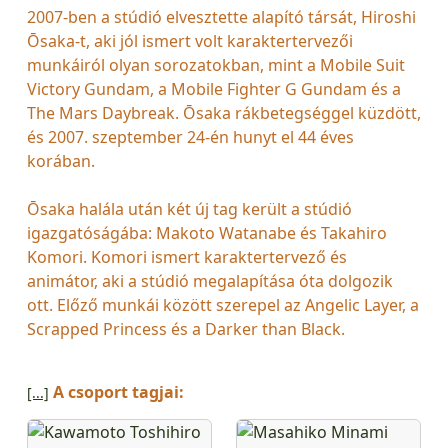
2007-ben a stúdió elvesztette alapító társát, Hiroshi
Ōsaka-t, aki jól ismert volt karaktertervezői
munkáiról olyan sorozatokban, mint a Mobile Suit
Victory Gundam, a Mobile Fighter G Gundam és a
The Mars Daybreak. Ōsaka rákbetegséggel küzdött,
és 2007. szeptember 24-én hunyt el 44 éves
korában.
Ōsaka halála után két új tag került a stúdió
igazgatóságába: Makoto Watanabe és Takahiro
Komori. Komori ismert karaktertervező és
animátor, aki a stúdió megalapítása óta dolgozik
ott. Előző munkái között szerepel az Angelic Layer, a
Scrapped Princess és a Darker than Black.
2024-ben a Bones külön szórakoztató ágazatot
A csoport tagjai:
[...]
alapított, amelyet Bones Film néven ismernek, és
teljes mértékben a stúdió tulajdonában van.