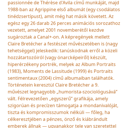
passionnée de Thérèse d'Avila című munkáját, majd
1988-ban az Agrippine első albumát (egy csodálatos
tinédzsertípust), amit még hat másik követett. Az
egész egy 26 darab 26 perces animációs sorozathoz
vezetett, amelyet 2001 novemberétől kezdve
sugároztak a Canal+-on. A képregények mellett
Claire Bretécher a festészet művészetében is (nagy
tehetséggel) jeleskedik: tanúskodnak erről a közeli
hozzátartozóiról (vagy önarcképeiről) készült,
hiperérzékeny portrék, melyek az Album Portraits
(1983), Moments de Lassitude (1999) és Portraits
sentimentaux (2004) című albumaiban találhatók.
Történetein keresztül Claire Bretécher a 9.
művészet legnagyobb „humorista-szociológusává”
vált. Félrevezetően „egyszerű” grafikája, amely
szigorúan és precízen támogatja a mondanivalóját,
tiszta és kompromisszumok nélküli — főleg, ha
célkeresztjében a pénzes, önző és kiábrándult
emberek állnak — ugyanakkor tele van szeretettel