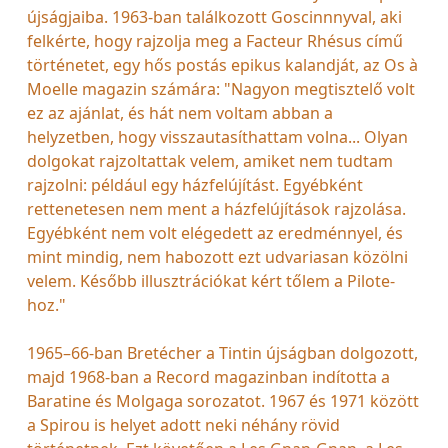
újságjaiba. 1963-ban találkozott Goscinnnyval, aki
felkérte, hogy rajzolja meg a Facteur Rhésus című
történetet, egy hős postás epikus kalandját, az Os à
Moelle magazin számára: "Nagyon megtisztelő volt
ez az ajánlat, és hát nem voltam abban a
helyzetben, hogy visszautasíthattam volna... Olyan
dolgokat rajzoltattak velem, amiket nem tudtam
rajzolni: például egy házfelújítást. Egyébként
rettenetesen nem ment a házfelújítások rajzolása.
Egyébként nem volt elégedett az eredménnyel, és
mint mindig, nem habozott ezt udvariasan közölni
velem. Később illusztrációkat kért tőlem a Pilote-
hoz."
1965–66-ban Bretécher a Tintin újságban dolgozott,
majd 1968-ban a Record magazinban indította a
Baratine és Molgaga sorozatot. 1967 és 1971 között
a Spirou is helyet adott neki néhány rövid