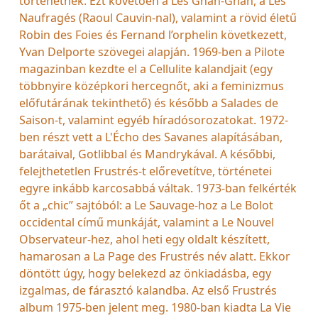
történetnek. Ezt követően a Les Gnan-Gnan, a Les
Naufragés (Raoul Cauvin-nal), valamint a rövid életű
Robin des Foies és Fernand l’orphelin következett,
Yvan Delporte szövegei alapján. 1969-ben a Pilote
magazinban kezdte el a Cellulite kalandjait (egy
többnyire középkori hercegnőt, aki a feminizmus
előfutárának tekinthető) és később a Salades de
Saison-t, valamint egyéb híradósorozatokat. 1972-
ben részt vett a L'Écho des Savanes alapításában,
barátaival, Gotlibbal és Mandrykával. A későbbi,
felejthetetlen Frustrés-t előrevetítve, történetei
egyre inkább karcosabbá váltak. 1973-ban felkérték
őt a „chic” sajtóból: a Le Sauvage-hoz a Le Bolot
occidental című munkáját, valamint a Le Nouvel
Observateur-hez, ahol heti egy oldalt készített,
hamarosan a La Page des Frustrés név alatt. Ekkor
döntött úgy, hogy belekezd az önkiadásba, egy
izgalmas, de fárasztó kalandba. Az első Frustrés
album 1975-ben jelent meg. 1980-ban kiadta La Vie