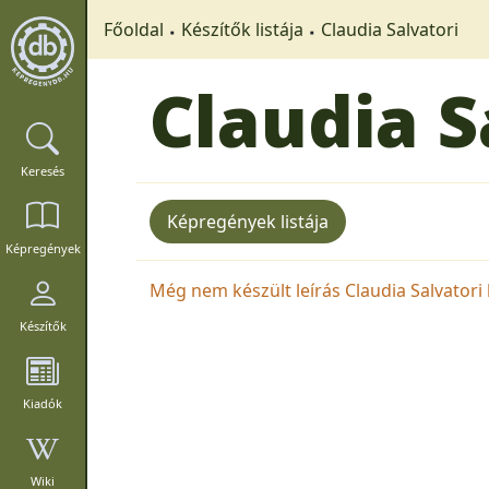
Főoldal
Készítők listája
Claudia Salvatori
Claudia S
Keresés
Képregények listája
Képregények
Még nem készült leírás Claudia Salvatori k
Készítők
Kiadók
Wiki