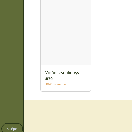
Vidám zsebkönyv
#39
1994. március
Belépés