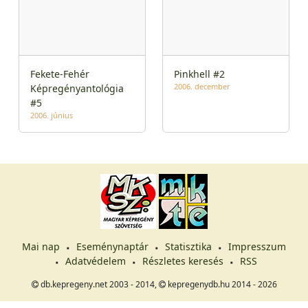
Fekete-Fehér
Pinkhell #2
2006. december
Képregényantológia
#5
2006. június
Mai nap
Eseménynaptár
Statisztika
Impresszum
Adatvédelem
Részletes keresés
RSS
db.kepregeny.net 2003 - 2014,
kepregenydb.hu 2014 - 2026