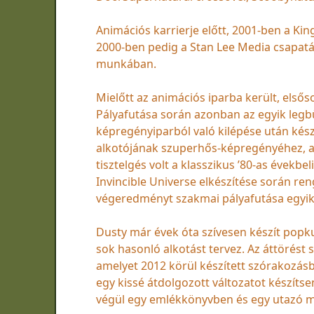
Animációs karrierje előtt, 2001-ben a Kin
2000-ben pedig a Stan Lee Media csapatá
munkában.
Mielőtt az animációs iparba került, els
Pályafutása során azonban az egyik legbü
képregényiparból való kilépése után kés
alkotójának szuperhős-képregényéhez, az
tisztelgés volt a klasszikus ’80-as évekbe
Invincible Universe elkészítése során re
végeredményt szakmai pályafutása egyik 
Dusty már évek óta szívesen készít popk
sok hasonló alkotást tervez. Az áttörést 
amelyet 2012 körül készített szórakozásbó
egy kissé átdolgozott változatot készítse
végül egy emlékkönyvben és egy utazó műv