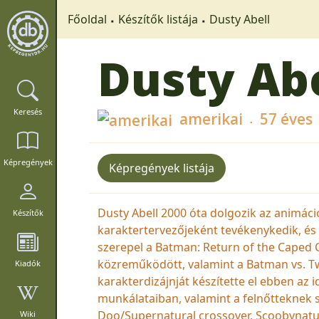
Főoldal
Készítők listája
Dusty Abell
Dusty Abe
Keresés
amerikai
57 éves
Képregények
Képregények listája
Dusty Abell 2000 óta dolgozik az animáci
Készítők
karaktertervezőjeként tevékenykedik, és
szerepel a Batman: Return of the Caped 
közreműködött, valamint a Batman vs. T
Kiadók
karakterdizájnját készítette el ebben az 
munkálataiban, valamint a felnőtteknek 
Doo/Supernatural crossover, Scoobynatur
Wiki