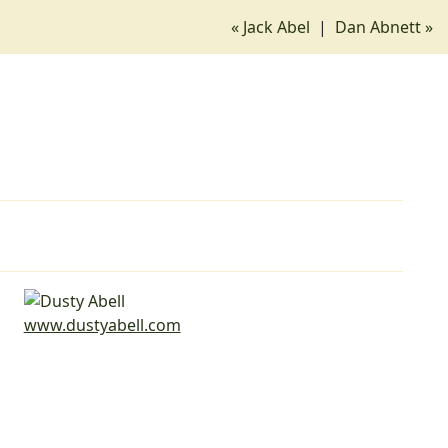
« Jack Abel
|
Dan Abnett »
www.dustyabell.com