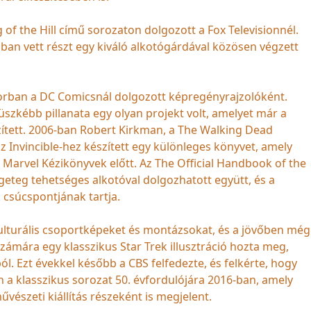
g of the Hill című sorozaton dolgozott a Fox Televisionnél.
ban vett részt egy kiváló alkotógárdával közösen végzett
ősorban a DC Comicsnál dolgozott képregényrajzolóként.
szkébb pillanata egy olyan projekt volt, amelyet már a
zített. 2006-ban Robert Kirkman, a The Walking Dead
 Invincible-hez készített egy különleges könyvet, amely
li Marvel Kézikönyvek előtt. Az The Official Handbook of the
ngeteg tehetséges alkotóval dolgozhatott együtt, és a
csúcspontjának tartja.
ulturális csoportképeket és montázsokat, és a jövőben még
számára egy klasszikus Star Trek illusztráció hozta meg,
l. Ezt évekkel később a CBS felfedezte, és felkérte, hogy
n a klasszikus sorozat 50. évfordulójára 2016-ban, amely
észeti kiállítás részeként is megjelent.