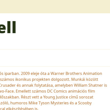
ll
ós iparban. 2009 eleje óta a Warner Brothers Animation
 számos ikonikus projekten dolgozott. Munkái között
Crusader és annak folytatása, amelyben William Shatner is
wo-Face. Emellett számos DC Comics animációs film
időszakban. Részt vett a Young Justice című sorozat
szóló, humoros Mike Tyson Mysteries és a Scooby
al elkészítésében is.