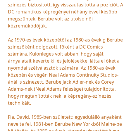
színezés biztosított, így visszautasította a pozíciót. A
DC romantikus képregényei néhány évvel később
megszűntek; Berube volt az utolsó női
közreműködőjük.
Az 1970-es évek közepétől az 1980-as évekig Berube
színezőként dolgozott, főként a DC Comics
számára. Különleges volt abban, hogy saját
árnyalatait keverte ki, és jelölésekkel látta el őket a
nyomdai szétválasztók számára. Az 1980-as évek
közepén és végén Neal Adams Continuity Studios-
ánál is színezett. Berube Jack Adler-nek és Corey
Adams-nek (Neal Adams felesége) tulajdonította,
hogy megtanították neki a képregény-színezés
technikáit.
Fia, David, 1965-ben született; egyedülálló anyaként
nevelte fel. 1981-ben Berube New Yorkból Maine-be
költözött. Az 1980-as évek közepén visszatért New