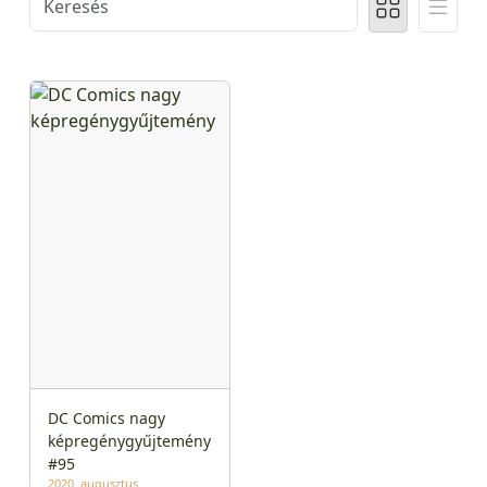
DC Comics nagy
képregénygyűjtemény
#95
2020. augusztus