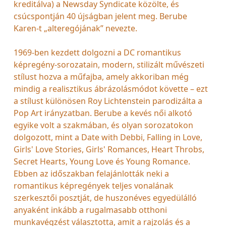
kreditálva) a Newsday Syndicate közölte, és
csúcspontján 40 újságban jelent meg. Berube
Karen-t „alteregójának” nevezte.
1969-ben kezdett dolgozni a DC romantikus
képregény-sorozatain, modern, stilizált művészeti
stílust hozva a műfajba, amely akkoriban még
mindig a realisztikus ábrázolásmódot követte – ezt
a stílust különösen Roy Lichtenstein parodizálta a
Pop Art irányzatban. Berube a kevés női alkotó
egyike volt a szakmában, és olyan sorozatokon
dolgozott, mint a Date with Debbi, Falling in Love,
Girls' Love Stories, Girls' Romances, Heart Throbs,
Secret Hearts, Young Love és Young Romance.
Ebben az időszakban felajánlották neki a
romantikus képregények teljes vonalának
szerkesztői posztját, de huszonéves egyedülálló
anyaként inkább a rugalmasabb otthoni
munkavégzést választotta, amit a rajzolás és a