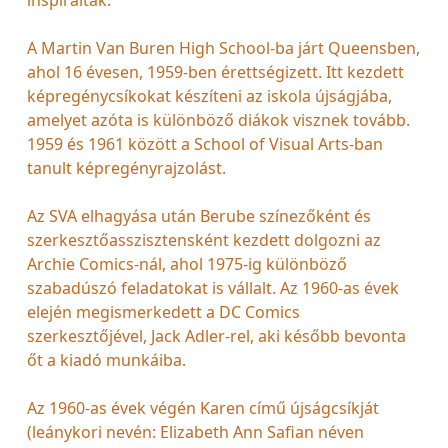
A Martin Van Buren High School-ba járt Queensben,
ahol 16 évesen, 1959-ben érettségizett. Itt kezdett
képregénycsíkokat készíteni az iskola újságjába,
amelyet azóta is különböző diákok visznek tovább.
1959 és 1961 között a School of Visual Arts-ban
tanult képregényrajzolást.
Az SVA elhagyása után Berube színezőként és
szerkesztőasszisztensként kezdett dolgozni az
Archie Comics-nál, ahol 1975-ig különböző
szabadúszó feladatokat is vállalt. Az 1960-as évek
elején megismerkedett a DC Comics
szerkesztőjével, Jack Adler-rel, aki később bevonta
őt a kiadó munkáiba.
Az 1960-as évek végén Karen című újságcsíkját
(leánykori nevén: Elizabeth Ann Safian néven