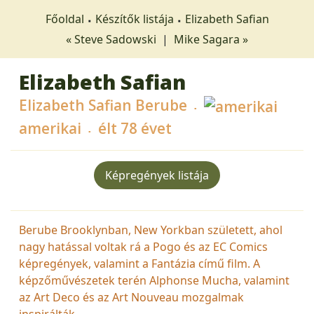
Főoldal
Készítők listája
Elizabeth Safian
« Steve Sadowski
|
Mike Sagara »
Elizabeth Safian
Elizabeth Safian Berube
amerikai
élt 78 évet
Képregények listája
Berube Brooklynban, New Yorkban született, ahol
nagy hatással voltak rá a Pogo és az EC Comics
képregények, valamint a Fantázia című film. A
képzőművészetek terén Alphonse Mucha, valamint
az Art Deco és az Art Nouveau mozgalmak
inspirálták.