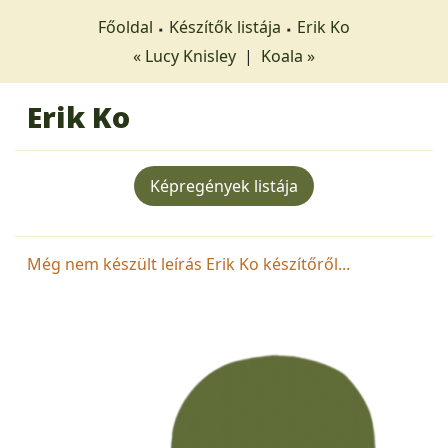
Főoldal
Készítők listája
Erik Ko
« Lucy Knisley
|
Koala »
Erik Ko
Képregények listája
Még nem készült leírás Erik Ko készítőről...