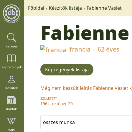
Főoldal
Készítők listája
Fabienne Vaslet
Fabienne
Keresés
francia
62 éves
Képregények
Képregények listája
Még nem készült leírás Fabienne Vaslet ké
Készítők
SZÜLETETT
1964. október 20.
Kiadók
összes munka
Wiki