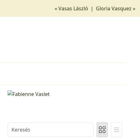
« Vasas László
|
Gloria Vasquez »