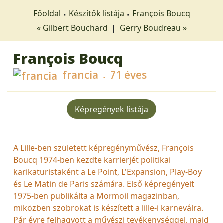
Főoldal
Készítők listája
François Boucq
« Gilbert Bouchard
|
Gerry Boudreau »
François Boucq
francia
71 éves
Képregények listája
A Lille-ben született képregényművész, François
Boucq 1974-ben kezdte karrierjét politikai
karikaturistaként a Le Point, L'Expansion, Play-Boy
és Le Matin de Paris számára. Első képregényeit
1975-ben publikálta a Mormoil magazinban,
miközben szobrokat is készített a lille-i karneválra.
Pár évre felhagyott a művészi tevékenységgel, majd