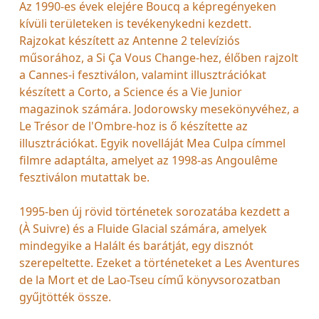
Az 1990-es évek elejére Boucq a képregényeken
kívüli területeken is tevékenykedni kezdett.
Rajzokat készített az Antenne 2 televíziós
műsorához, a Si Ça Vous Change-hez, élőben rajzolt
a Cannes-i fesztiválon, valamint illusztrációkat
készített a Corto, a Science és a Vie Junior
magazinok számára. Jodorowsky mesekönyvéhez, a
Le Trésor de l'Ombre-hoz is ő készítette az
illusztrációkat. Egyik novelláját Mea Culpa címmel
filmre adaptálta, amelyet az 1998-as Angoulême
fesztiválon mutattak be.
1995-ben új rövid történetek sorozatába kezdett a
(À Suivre) és a Fluide Glacial számára, amelyek
mindegyike a Halált és barátját, egy disznót
szerepeltette. Ezeket a történeteket a Les Aventures
de la Mort et de Lao-Tseu című könyvsorozatban
gyűjtötték össze.