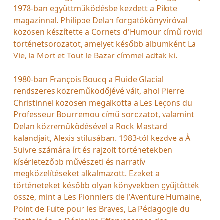
1978-ban együttműködésbe kezdett a Pilote
magazinnal. Philippe Delan forgatókönyvíróval
közösen készítette a Cornets d'Humour című rövid
történetsorozatot, amelyet később albumként La
Vie, la Mort et Tout le Bazar címmel adtak ki.
1980-ban François Boucq a Fluide Glacial
rendszeres közreműködőjévé vált, ahol Pierre
Christinnel közösen megalkotta a Les Leçons du
Professeur Bourremou című sorozatot, valamint
Delan közreműködésével a Rock Mastard
kalandjait, Alexis stílusában. 1983-tól kezdve a À
Suivre számára írt és rajzolt történetekben
kísérletezőbb művészeti és narratív
megközelítéseket alkalmazott. Ezeket a
történeteket később olyan könyvekben gyűjtötték
össze, mint a Les Pionniers de l'Aventure Humaine,
Point de Fuite pour les Braves, La Pédagogie du