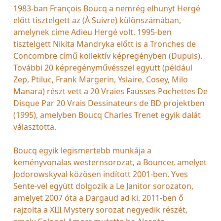
1983-ban François Boucq a nemrég elhunyt Hergé
előtt tisztelgett az (À Suivre) különszámában,
amelynek címe Adieu Hergé volt. 1995-ben
tisztelgett Nikita Mandryka előtt is a Tronches de
Concombre című kollektív képregényben (Dupuis).
További 20 képregényművésszel együtt (például
Zep, Ptiluc, Frank Margerin, Yslaire, Cosey, Milo
Manara) részt vett a 20 Vraies Fausses Pochettes De
Disque Par 20 Vrais Dessinateurs de BD projektben
(1995), amelyben Boucq Charles Trenet egyik dalát
választotta.
Boucq egyik legismertebb munkája a
keményvonalas westernsorozat, a Bouncer, amelyet
Jodorowskyval közösen indított 2001-ben. Yves
Sente-vel együtt dolgozik a Le Janitor sorozaton,
amelyet 2007 óta a Dargaud ad ki. 2011-ben ő
rajzolta a XIII Mystery sorozat negyedik részét,