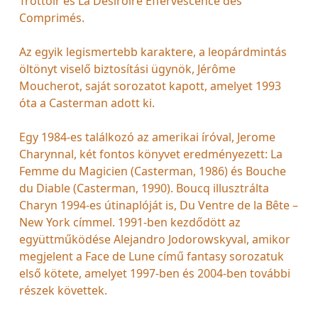
Trottoir és La Désiroire Effervescence des
Comprimés.
Az egyik legismertebb karaktere, a leopárdmintás
öltönyt viselő biztosítási ügynök, Jérôme
Moucherot, saját sorozatot kapott, amelyet 1993
óta a Casterman adott ki.
Egy 1984-es találkozó az amerikai íróval, Jerome
Charynnal, két fontos könyvet eredményezett: La
Femme du Magicien (Casterman, 1986) és Bouche
du Diable (Casterman, 1990). Boucq illusztrálta
Charyn 1994-es útinaplóját is, Du Ventre de la Bête –
New York címmel. 1991-ben kezdődött az
együttműködése Alejandro Jodorowskyval, amikor
megjelent a Face de Lune című fantasy sorozatuk
első kötete, amelyet 1997-ben és 2004-ben további
részek követtek.