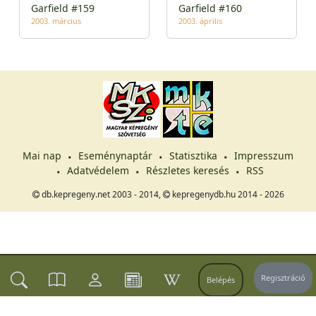
Garfield #159
Garfield #160
2003. március
2003. április
Mai nap
Eseménynaptár
Statisztika
Impresszum
Adatvédelem
Részletes keresés
RSS
db.kepregeny.net 2003 - 2014,
kepregenydb.hu 2014 - 2026
Regisztráció
Belépés