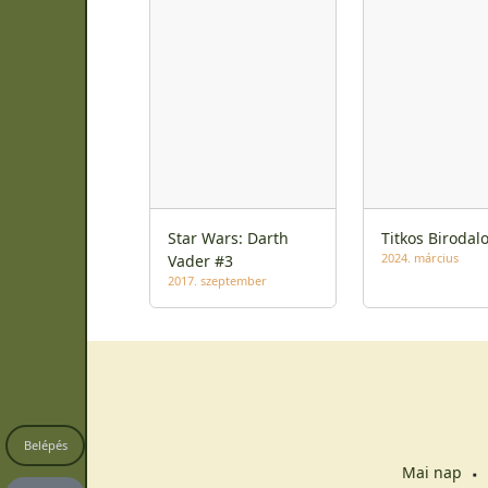
Star Wars: Darth
Titkos Birodal
2024. március
Vader #3
2017. szeptember
Belépés
Mai nap