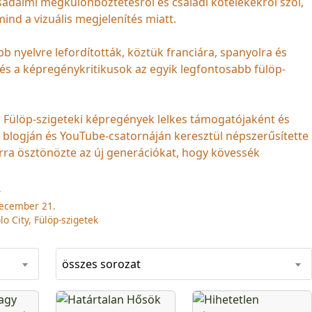
rsadalmi megkülönböztetésről és családi kötelékekről szól,
mind a vizuális megjelenítés miatt.
bb nyelvre lefordították, köztük franciára, spanyolra és
, és a képregénykritikusok az egyik legfontosabb fülöp-
 Fülöp-szigeteki képregények lelkes támogatójaként és
át blogján és YouTube-csatornáján keresztül népszerűsítette
arra ösztönözte az új generációkat, hogy kövessék
T
december 21.
lo City, Fülöp-szigetek
összes sorozat