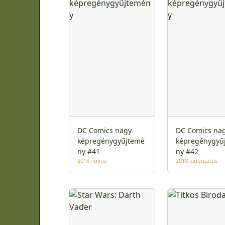
DC Comics nagy
DC Comics na
képregénygyűjtemé
képregénygyű
ny #41
ny #42
2018. július
2018. augusztus