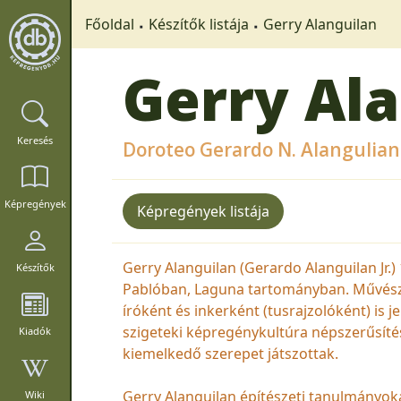
Főoldal
Készítők listája
Gerry Alanguilan
Gerry Al
Keresés
Doroteo Gerardo N. Alangulian 
Képregények
Képregények listája
Gerry Alanguilan (Gerardo Alanguilan Jr.) 
Készítők
Pablóban, Laguna tartományban. Művész
íróként és inkerként (tusrajzolóként) is 
szigeteki képregénykultúra népszerűsít
Kiadók
kiemelkedő szerepet játszottak.
Gerry Alanguilan építészeti tanulmányok
Wiki