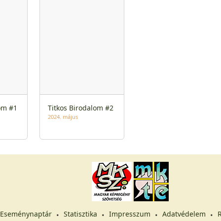
om #1
Titkos Birodalom #2
2024. május
Eseménynaptár
Statisztika
Impresszum
Adatvédelem
R