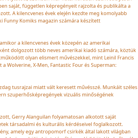
n saját, független képregényeit rajzolta és publikálta a
ozott. A kilencvenes évek elején kezdte meg komolyabb
teki Funny Komiks magazin számára készített
t, amikor a kilencvenes évek közepén az amerikai
rként dolgozott több neves amerikai kiadó számára, köztük
működött olyan elismert művészekkel, mint Leinil Francis
nt a Wolverine, X-Men, Fantastic Four és Superman:
zdag tusrajzai miatt vált keresett művésszé. Munkáit széles
dern szuperhősképregények vizuális minőségének
tt, Gerry Alanguilan folyamatosan alkotott saját
tek társadalmi és kulturális kérdéseivel foglalkozott.
y, amely egy antropomorf csirkék által lakott világban