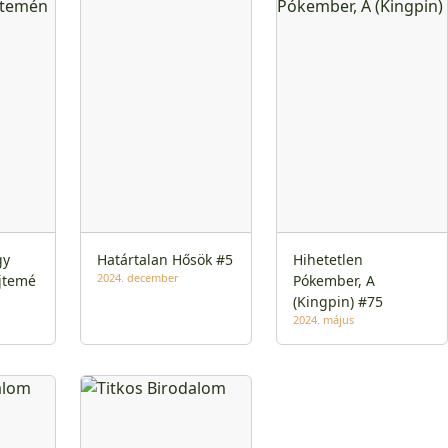
gy
Határtalan Hősök #5
Hihetetlen
2024. december
jtemé
Pókember, A
(Kingpin) #75
2024. május