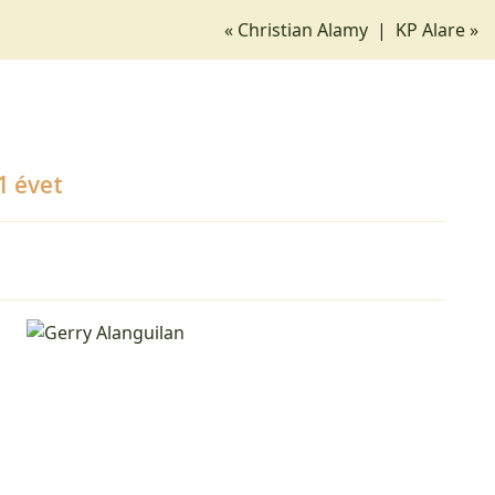
« Christian Alamy
|
KP Alare »
1 évet