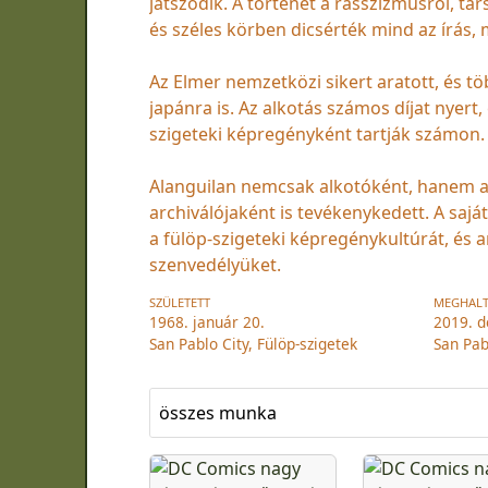
játszódik. A történet a rasszizmusról, tá
és széles körben dicsérték mind az írás, 
Az Elmer nemzetközi sikert aratott, és tö
japánra is. Az alkotás számos díjat nyert
szigeteki képregényként tartják számon.
Alanguilan nemcsak alkotóként, hanem a
archiválójaként is tevékenykedett. A saj
a fülöp-szigeteki képregénykultúrát, és 
szenvedélyüket.
SZÜLETETT
MEGHAL
1968. január 20.
2019. 
San Pablo City, Fülöp-szigetek
San Pab
összes munka