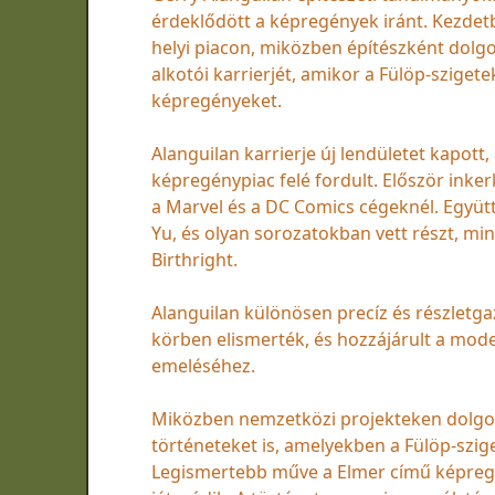
érdeklődött a képregények iránt. Kezdetbe
helyi piacon, miközben építészként dolg
alkotói karrierjét, amikor a Fülöp-szige
képregényeket.
Alanguilan karrierje új lendületet kapot
képregénypiac felé fordult. Először inke
a Marvel és a DC Comics cégeknél. Együtt
Yu, és olyan sorozatokban vett részt, mi
Birthright.
Alanguilan különösen precíz és részletga
körben elismerték, és hozzájárult a mo
emeléséhez.
Miközben nemzetközi projekteken dolgozo
történeteket is, amelyekben a Fülöp-szige
Legismertebb műve a Elmer című képregén