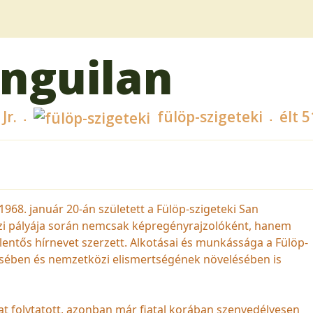
anguilan
Jr.
fülöp-szigeteki
élt 5
1968. január 20-án született a Fülöp-szigeteki San
i pályája során nemcsak képregényrajzolóként, hanem
jelentős hírnevet szerzett. Alkotásai és munkássága a Fülöp-
ésében és nemzetközi elismertségének növelésében is
at folytatott, azonban már fiatal korában szenvedélyesen