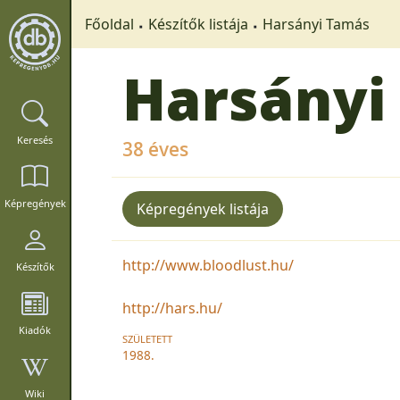
Főoldal
Készítők listája
Harsányi Tamás
Harsányi
Keresés
38 éves
Képregények
Képregények listája
http://www.bloodlust.hu/
Készítők
http://hars.hu/
Kiadók
SZÜLETETT
1988.
Wiki