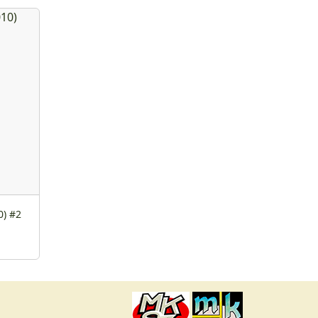
0) #2