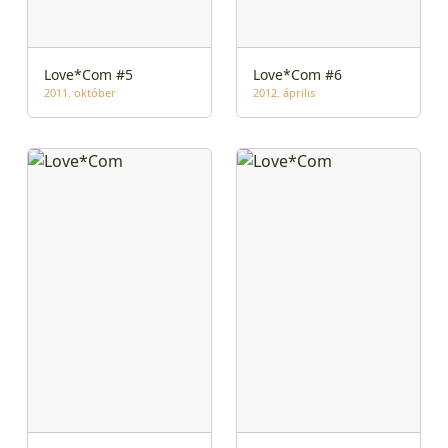
Love*Com #5
Love*Com #6
2011. október
2012. április